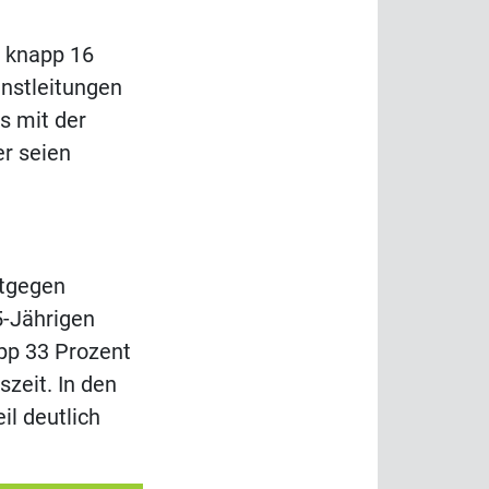
r knapp 16
enstleitungen
s mit der
er seien
ntgegen
25-Jährigen
app 33 Prozent
zeit. In den
il deutlich