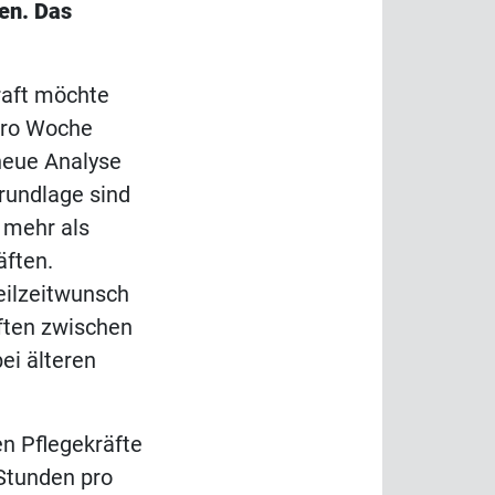
en. Das
raft möchte
pro Woche
 neue Analyse
Grundlage sind
 mehr als
äften.
eilzeitwunsch
äften zwischen
ei älteren
en Pflegekräfte
Stunden pro