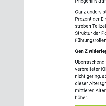
Pflegehilfskräf
Ganz anders st
Prozent der Ei
streben Teilze
Struktur der P
Führungsrollen
Gen Z widerle
Überraschend f
verbreiteter Kl
nicht gering, 
dieser Altersg
mittleren Alte
höher.