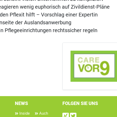
agieren wenig euphorisch auf Zivildienst-Pläne
en Pflexit hilft – Vorschlag einer Expertin
enseite der Auslandsanwerbung
 in Pflegeeinrichtungen rechtssicher regeln
NEWS
FOLGEN SIE UNS
Inside
Auch
Find us on Xin
Follow us on