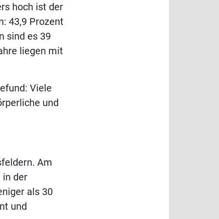
s hoch ist der
n: 43,9 Prozent
n sind es 39
ahre liegen mit
efund: Viele
örperliche und
sfeldern. Am
 in der
niger als 30
ent und