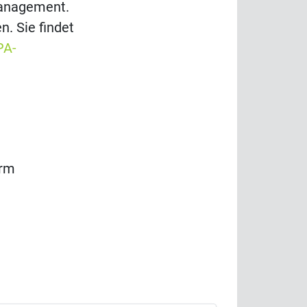
management.
n. Sie findet
PA-
orm