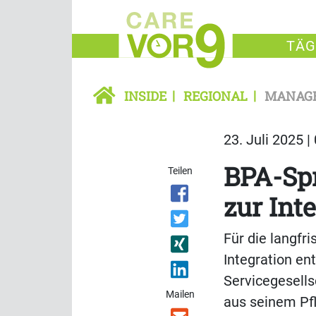
TÄG
INSIDE
REGIONAL
MANAG
23. Juli 2025 |
BPA-Spr
Teilen
zur Int
Für die langfri
Integration en
Servicegesell
Mailen
aus seinem Pfl