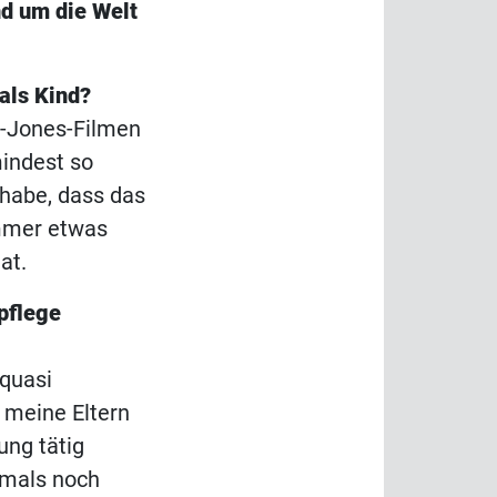
nd um die Welt
als Kind?
na-Jones-Filmen
indest so
t habe, dass das
mmer etwas
at.
npflege
 quasi
 meine Eltern
ung tätig
amals noch