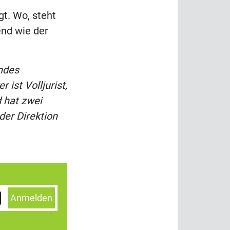
gt. Wo, steht
end wie der
ndes
ist Volljurist,
d hat zwei
der Direktion
Anmelden