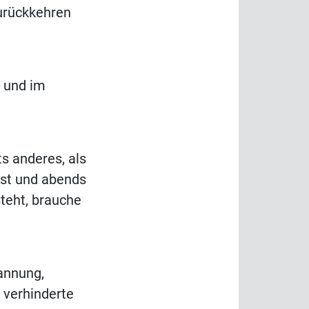
urückkehren
a und im
s anderes, als
ist und abends
teht, brauche
annung,
 verhinderte