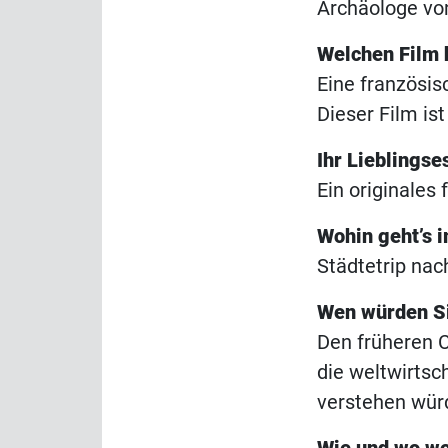
Archäologe von
Welchen Film 
Eine französis
Dieser Film is
Ihr Lieblingse
Ein originales
Wohin geht’s 
Städtetrip nac
Wen würden Si
Den früheren C
die weltwirts
verstehen wür