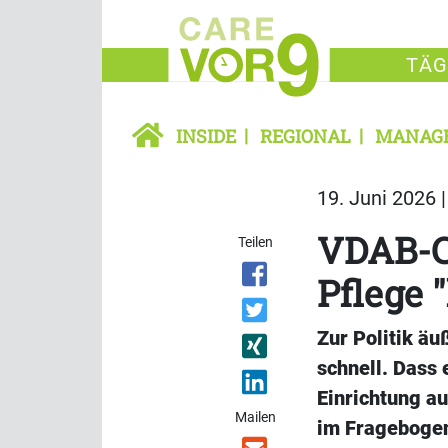
TÄG
INSIDE
REGIONAL
MANAG
19. Juni 2026 
VDAB-Ch
Teilen
Pflege 
Zur Politik äu
schnell. Dass 
Einrichtung a
Mailen
im Fragebogen