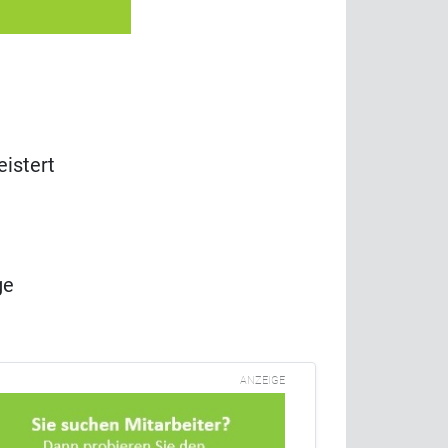
istert
ge
ANZEIGE