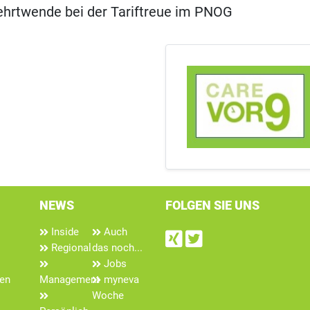
ehrtwende bei der Tariftreue im PNOG
NEWS
FOLGEN SIE UNS
Inside
Auch
Find us on Xin
Follow us on
Regional
das noch...
Jobs
len
Management
myneva
Woche