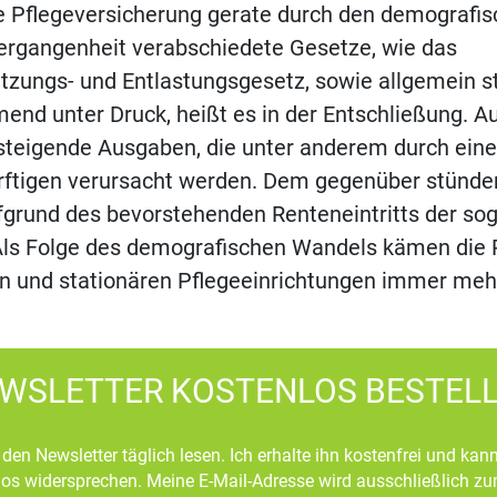
he Pflegeversicherung gerate durch den demografi
Vergangenheit verabschiedete Gesetze, wie das
tzungs- und Entlastungsgesetz, sowie allgemein s
nd unter Druck, heißt es in der Entschließung. Au
steigende Ausgaben, die unter anderem durch eine
rftigen verursacht werden. Dem gegenüber stünde
grund des bevorstehenden Renteneintritts der so
ls Folge des demografischen Wandels kämen die
n und stationären Pflegeeinrichtungen immer mehr
WSLETTER KOSTENLOS BESTEL
den Newsletter täglich lesen. Ich erhalte ihn kostenfrei und kan
mlos widersprechen. Meine E-Mail-Adresse wird ausschließlich z