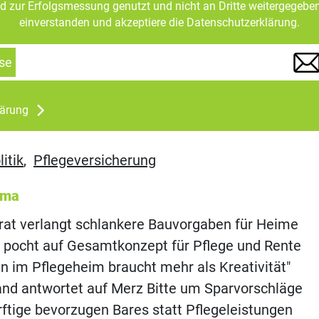
d zur Erfolgsmessung genutzt und nicht an Dritte weitergegeben
einverstanden und akzeptiere die Datenschutzerklärung.
se
lärung
itik
,
Pflegeversicherung
ema
rat verlangt schlankere Bauvorgaben für Heime
 pocht auf Gesamtkonzept für Pflege und Rente
n im Pflegeheim braucht mehr als Kreativität"
nd antwortet auf Merz Bitte um Sparvorschläge
ftige bevorzugen Bares statt Pflegeleistungen