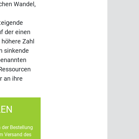
schen Wandel,
teigende
f der einen
 höhere Zahl
n sinkende
genannten
 Ressourcen
 an ihre
LEN
n der Bestellung
um Versand des